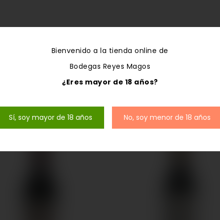
Bienvenido a la tienda online de
ROS 16 PRODUCTOS EN LA MI
Bodegas Reyes Magos
¿Eres mayor de 18 años?
CATEGORÍA:
Sí, soy mayor de 18 años
No, soy menor de 18 años